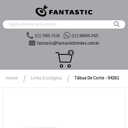
(11) 3901-5526
(11) 96844-2421
fantastic@
fantasticbrindes.com.br
0
Home
Linha Ecológica
Tábua De Corte - 94261