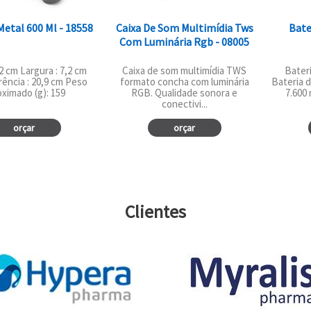
etal 600 Ml - 18558
Caixa De Som Multimídia Tws
Bate
Com Luminária Rgb - 08005
22 cm Largura : 7,2 cm
Caixa de som multimídia TWS
Bateri
rência : 20,9 cm Peso
formato concha com luminária
Bateria d
oximado (g): 159
RGB. Qualidade sonora e
7.600 
conectivi...
orçar
orçar
Clientes