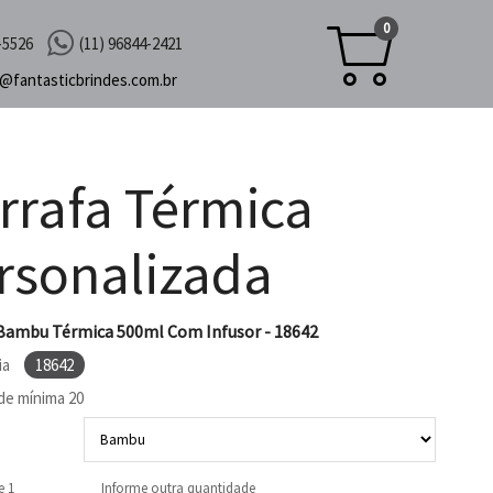
0
-5526
(11) 96844-2421
c@
fantasticbrindes.com.br
rrafa Térmica
rsonalizada
Bambu Térmica 500ml Com Infusor - 18642
ia
18642
de mínima
20
e 1
Informe outra quantidade