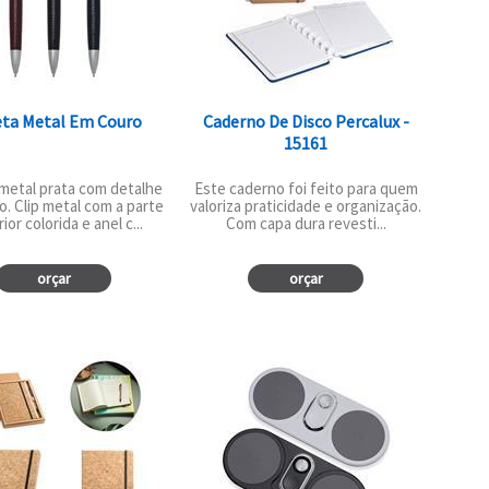
ta Metal Em Couro
Caderno De Disco Percalux -
15161
metal prata com detalhe
Este caderno foi feito para quem
. Clip metal com a parte
valoriza praticidade e organização.
ior colorida e anel c...
Com capa dura revesti...
orçar
orçar