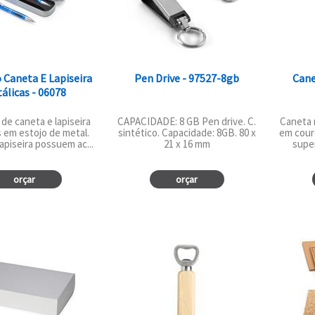
 Caneta E Lapiseira
Pen Drive - 97527-8gb
Cane
álicas - 06078
de caneta e lapiseira
CAPACIDADE: 8 GB Pen drive. C.
Caneta 
 em estojo de metal.
sintético. Capacidade: 8GB. 80 x
em couro
apiseira possuem ac...
21 x 16 mm
super
orçar
orçar