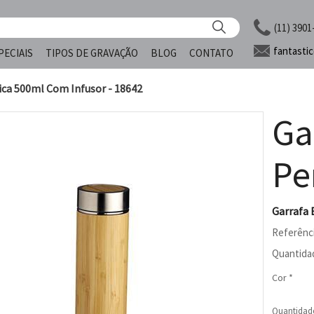
(11) 3901
fantasti
PECIAIS
TIPOS DE GRAVAÇÃO
BLOG
CONTATO
ca 500ml Com Infusor - 18642
Ga
Pe
Garrafa 
Referênc
Quantida
Cor *
Quantidad