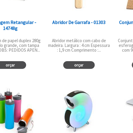
gem Retangular -
Abridor De Garrafa - 01303
Conjun
14748g
 de papel duplex 280g
Abridor metálico com cabo de
Conjunt
ado grande, com tampa
madeira. Largura : 4 cm Espessura
esferog
 OBS: PEDIDOS APEN...
: 1,9 cm Comprimento :...
com 96
orçar
orçar