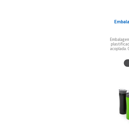
Embala
Embalagem
plastific
acoplada.