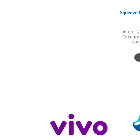
Squeeze M
Altura : 
Circunfe
apr