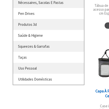
Nécessaires, Sacolas E Pastas
Tábua de 
acesso par
cm Esp
Pen Drives
Produtos 3d
Saúde & Higiene
Squeezes & Garrafas
Taças
Uso Pessoal
Utilidades Domésticas
Capa À P
Ce
Case 