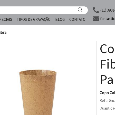
(11) 3901
fantasti
PECIAIS
TIPOS DE GRAVAÇÃO
BLOG
CONTATO
ibra
Co
Fi
Pa
Copo Cal
Referênc
Quantida