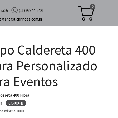
0
-5526
(11) 96844-2421
c@
fantasticbrindes.com.br
po Caldereta 400
bra Personalizado
ra Eventos
dereta 400 Fibra
ia
CC400FB
de mínima
3000