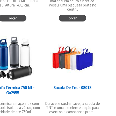
OBS.: PEDIDO MÚLTIPLO
material em couro sintético.
0! Altura : 43,5 cm...
Possui uma plaqueta prata no
centr...
orçar
orçar
afa Térmica 750 Ml -
Sacola De Tnt - 08018
Ga2955
 térmica em aço inox com
Durável e sustentável, a sacola de
upla isolada a vácuo, com
TNT é uma excelente opção para
idade de até 750ml ...
eventos e campanhas prom...