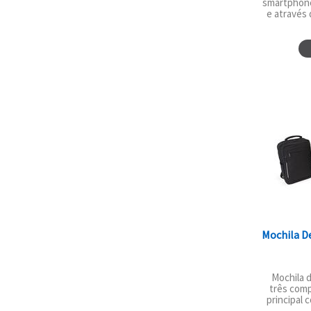
smartphone
e através
Mochila De
Mochila d
três com
principal 