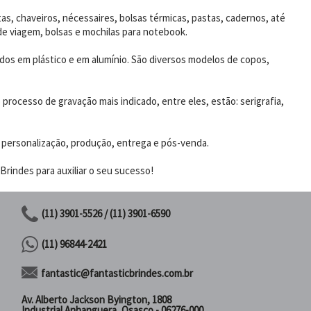
as, chaveiros, nécessaires, bolsas térmicas, pastas, cadernos, até
de viagem, bolsas e mochilas para notebook.
dos em plástico e em alumínio. São diversos modelos de copos,
rocesso de gravação mais indicado, entre eles, estão: serigrafia,
 personalização, produção, entrega e pós-venda.
rindes para auxiliar o seu sucesso!
(11) 3901-5526 / (11) 3901-6590
(11) 96844-2421
fantastic@fantasticbrindes.com.br
Av. Alberto Jackson Byington, 1808
Industrial Anhanguera, Osasco - 06276-000