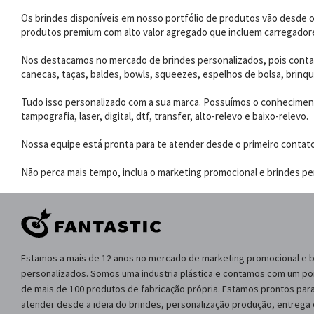
Os brindes disponíveis em nosso portfólio de produtos vão desde os
produtos premium com alto valor agregado que incluem carregadores
Nos destacamos no mercado de brindes personalizados, pois contam
canecas, taças, baldes, bowls, squeezes, espelhos de bolsa, brinqu
Tudo isso personalizado com a sua marca. Possuímos o conhecimento
tampografia, laser, digital, dtf, transfer, alto-relevo e baixo-relevo.
Nossa equipe está pronta para te atender desde o primeiro contat
Não perca mais tempo, inclua o marketing promocional e brindes per
Estamos a mais de 12 anos no mercado de marketing promocional e 
personalizados. Somos uma industria plástica e contamos com um por
de mais de 100 produtos de fabricação própria. Estamos prontos para
atender desde a ideia do brindes, personalização produção, entrega