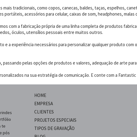
 mais tradicionais, como copos, canecas, baldes, taças, espelhos, canet
 portáteis, acessórios para celular, caixas de som, headphones, malas 
os com a fabricação própria de uma linha completa de produtos fabrica
edos, óculos, utensílios pessoais entre muitos outros.
 e a experiência necessários para personalizar qualquer produto com o p
o, passando pelas opções de produtos e valores, adequação de arte para
sonalizados na sua estratégia de comunicação. E conte com a Fantastic B
HOME
EMPRESA
CLIENTES
brindes
tfólio
PROJETOS ESPECIAIS
 te
TIPOS DE GRAVAÇÃO
 e pós
BLOG