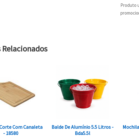
Produto u
promocion
s Relacionados
 Corte Com Canaleta
Balde De Alumínio 5.5 Litros -
Mochila
- 18580
Bda5.5l