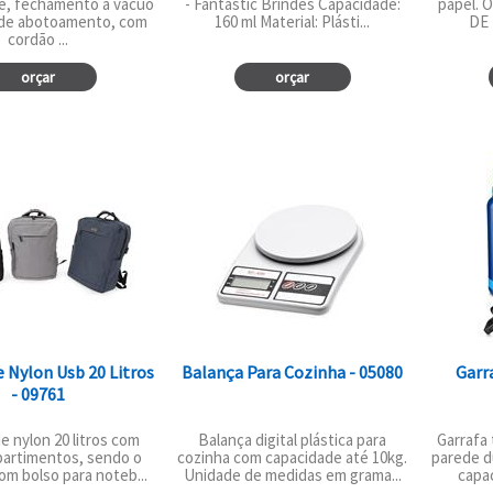
, fechamento á vácuo
- Fantastic Brindes Capacidade:
papel. 
 de abotoamento, com
160 ml Material: Plásti...
DE 1
cordão ...
orçar
orçar
 Nylon Usb 20 Litros
Balança Para Cozinha - 05080
Garr
- 09761
e nylon 20 litros com
Balança digital plástica para
Garrafa
partimentos, sendo o
cozinha com capacidade até 10kg.
parede d
com bolso para noteb...
Unidade de medidas em grama...
capac