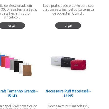
ila confeccionada em
Leve praticidade e estilo para seu
r 300D resistente à água,
dia com esta incrível bolsa térmica
 detalhes em couro
de poliéster! Com d...
sintético...
orçar
orçar
Kraft Tamanho Grande -
Necessaire Puff Matelassê -
15143
13295
m papel Kraft com alça de
Necessaire puff matelassê,