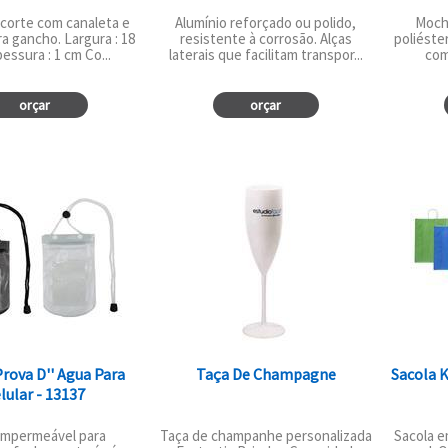
corte com canaleta e
Alumínio reforçado ou polido,
Moch
a gancho. Largura : 18
resistente à corrosão. Alças
poliéste
essura : 1 cm Co...
laterais que facilitam transpor...
com
orçar
orçar
rova D'' Agua Para
Taça De Champagne
Sacola 
lular - 13137
impermeável para
Taça de champanhe personalizada
Sacola e