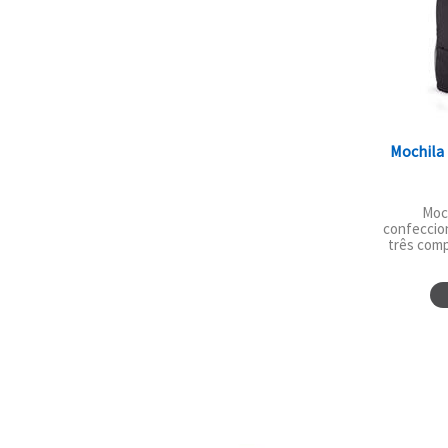
Mochila 
Moch
confeccio
três com