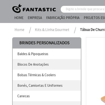
HOME
EMPRESA
FABRICAÇÃO PRÓPRIA
PROJETOS ES
Home
Kits & Linha Gourmet
Tábua De Churr
BRINDES PERSONALIZADOS
Baldes & Pipoqueiras
Blocos De Anotações
Bolsas Térmicas & Coolers
Bonés, Camisetas E Uniformes
Canecas