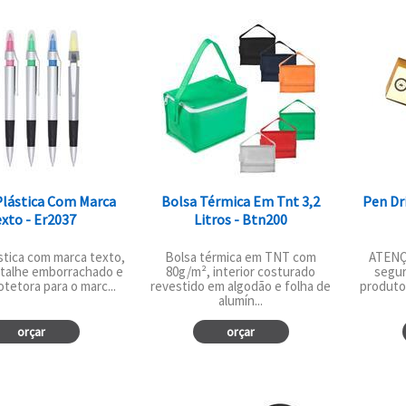
Plástica Com Marca
Bolsa Térmica Em Tnt 3,2
Pen Dr
xto - Er2037
Litros - Btn200
stica com marca texto,
Bolsa térmica em TNT com
ATENÇÃ
talhe emborrachado e
80g/m², interior costurado
segur
tetora para o marc...
revestido em algodão e folha de
produto
alumín...
orçar
orçar