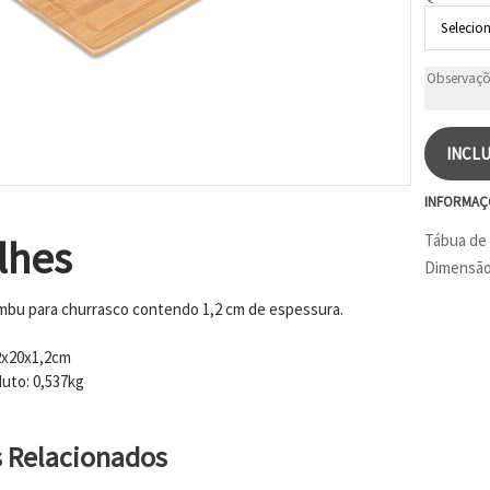
INCLU
INFORMAÇ
Tábua de 
lhes
Dimensão:
bu para churrasco contendo 1,2 cm de espessura.
2x20x1,2cm
uto: 0,537kg
s Relacionados