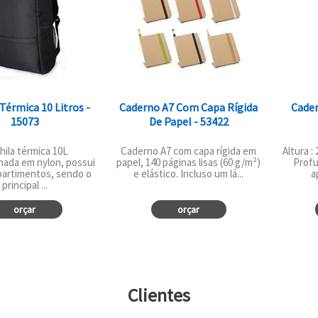
Térmica 10 Litros -
Caderno A7 Com Capa Rígida
Cade
15073
De Papel - 53422
ila térmica 10L
Caderno A7 com capa rígida em
Altura :
nada em nylon, possui
papel, 140 páginas lisas (60 g/m²)
Profu
partimentos, sendo o
e elástico. Incluso um lá...
a
principal ...
orçar
orçar
Clientes