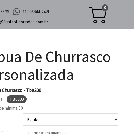
0
-5526
(11) 96844-2421
c@
fantasticbrindes.com.br
bua De Churrasco
rsonalizada
 Churrasco - Tb0200
ia
TB0200
de mínima
50
e 1
Informe outra quantidade