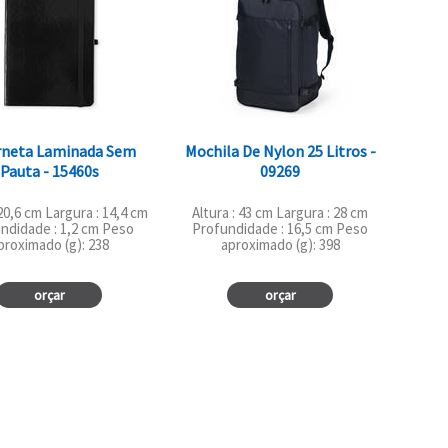
rneta Laminada Sem
Mochila De Nylon 25 Litros -
Pauta - 15460s
09269
 20,6 cm Largura : 14,4 cm
Altura : 43 cm Largura : 28 cm
ndidade : 1,2 cm Peso
Profundidade : 16,5 cm Peso
proximado (g): 238
aproximado (g): 398
orçar
orçar