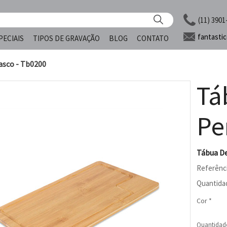
(11) 3901
fantasti
PECIAIS
TIPOS DE GRAVAÇÃO
BLOG
CONTATO
asco - Tb0200
Tá
Pe
Tábua De
Referênc
Quantida
Cor *
Quantidad