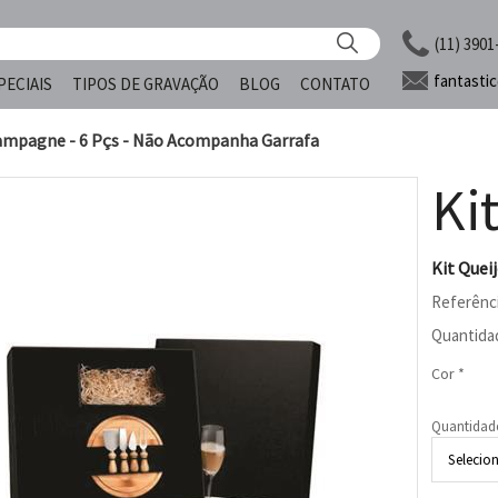
(11) 3901
fantasti
PECIAIS
TIPOS DE GRAVAÇÃO
BLOG
CONTATO
hampagne - 6 Pçs - Não Acompanha Garrafa
Ki
Kit Quei
Referênc
Quantida
Cor *
Quantidad