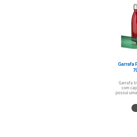
Garrafa 
7
Garrafa t
com cap
possui uma 