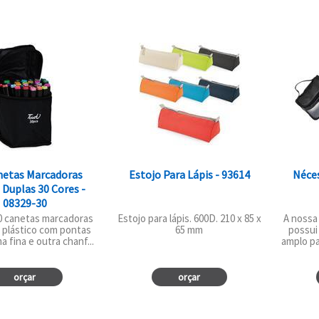
netas Marcadoras
Estojo Para Lápis - 93614
Néces
Duplas 30 Cores -
08329-30
0 canetas marcadoras
Estojo para lápis. 600D. 210 x 85 x
A nossa
 plástico com pontas
65 mm
possui
a fina e outra chanf...
amplo pa
orçar
orçar