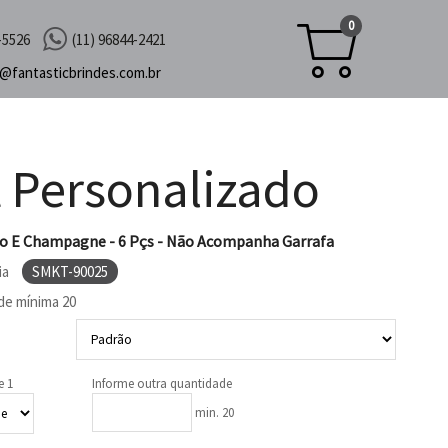
0
-5526
(11) 96844-2421
c@
fantasticbrindes.com.br
t Personalizado
jo E Champagne - 6 Pçs - Não Acompanha Garrafa
ia
SMKT-90025
de mínima
20
e 1
Informe outra quantidade
min. 20