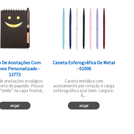
o De Anotações Com
Caneta Esferográfica De Metal
vos Personalizado -
- 01006
13773
de anotações ecológico
Caneta metálica com
eta de papelão. Possui
acionamento por rotação e carga
“smile” na capa frontal...
esferográfica azul 1mm. Largura :
0,...
orçar
orçar