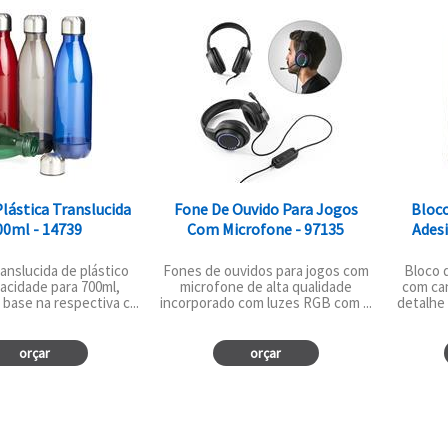
Plástica Translucida
Fone De Ouvido Para Jogos
Bloc
00ml - 14739
Com Microfone - 97135
Adesi
ranslucida de plástico
Fones de ouvidos para jogos com
Bloco 
acidade para 700ml,
microfone de alta qualidade
com can
base na respectiva c...
incorporado com luzes RGB com ...
detalhe 
orçar
orçar