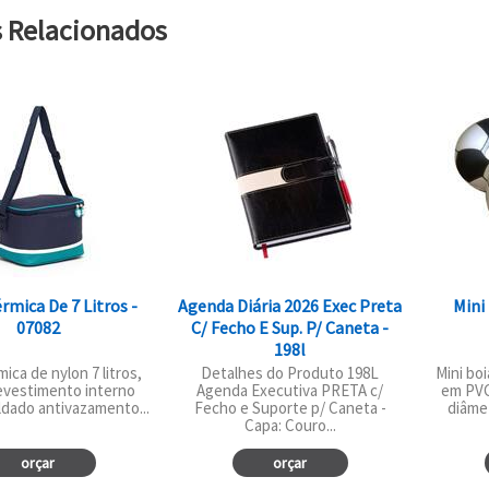
s Relacionados
rmica De 7 Litros -
Agenda Diária 2026 Exec Preta
Mini
07082
C/ Fecho E Sup. P/ Caneta -
198l
ica de nylon 7 litros,
Detalhes do Produto 198L
Mini boi
evestimento interno
Agenda Executiva PRETA c/
em PVC
ldado antivazamento...
Fecho e Suporte p/ Caneta -
diâme
Capa: Couro...
orçar
orçar