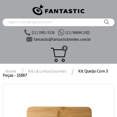
(11) 3901-5526
(11) 96844-2421
fantastic@
fantasticbrindes.com.br
0
Home
Kits & Linha Gourmet
Kit Queijo Com 3
Peças - 15087