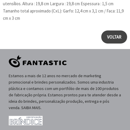
utensílios. Altura : 19,8 cm Largura : 19,8 cm Espessura : 1,5 cm
Tamanho total aproximado (CxL): Garfo: 12,4 cm x 3,1 cm / Faca: 11,9
cm x 3 cm
VOLTAR
Estamos a mais de 12 anos no mercado de marketing
promocional e brindes personalizados. Somos uma industria
plástica e contamos com um portfólio de mais de 100 produtos
de fabricação própria. Estamos prontos para te atender desde a
ideia do brindes, personalização produção, entrega e pós
venda. SAIBA MAIS.