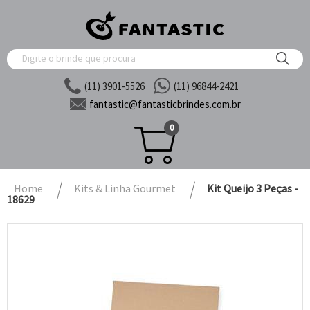
(11) 3901-5526
(11) 96844-2421
fantastic@
fantasticbrindes.com.br
0
Home
Kits & Linha Gourmet
Kit Queijo 3 Peças -
18629