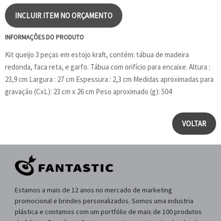
INCLUIR ITEM NO ORÇAMENTO
INFORMAÇÕES DO PRODUTO
Kit queijo 3 peças em estojo kraft, contém: tábua de madeira
redonda, faca reta, e garfo. Tábua com orifício para encaixe. Altura :
23,9 cm Largura : 27 cm Espessura : 2,3 cm Medidas aproximadas para
gravação (CxL): 23 cm x 26 cm Peso aproximado (g): 504
VOLTAR
Estamos a mais de 12 anos no mercado de marketing
promocional e brindes personalizados. Somos uma industria
plástica e contamos com um portfólio de mais de 100 produtos