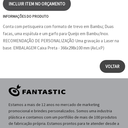
INCLUIR ITEM NO ORÇAMENTO
INFORMAÇÕES DO PRODUTO
Conta com petisqueira com formato de trevo em Bambu; Duas
facas, uma espátula e um garfo para Queijo em Bambu/Inox.
RECOMENDAÇÃO DE PERSONALIZAÇÃO Uma gravação a Laser na
base. EMBALAGEM Caixa Preta - 366x298x100 mm (AxLxP)
VOLTAR
Estamos a mais de 12 anos no mercado de marketing
promocional e brindes personalizados. Somos uma industria
plástica e contamos com um portfólio de mais de 100 produtos
de fabricação própria. Estamos prontos para te atender desde a