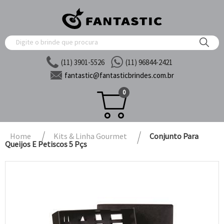
(11) 3901-5526
(11) 96844-2421
fantastic@
fantasticbrindes.com.br
0
Home
Kits & Linha Gourmet
Conjunto Para
Queijos E Petiscos 5 Pçs