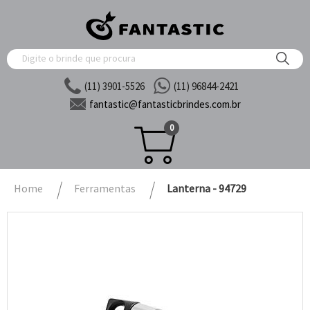
(11) 3901-5526
(11) 96844-2421
fantastic@
fantasticbrindes.com.br
0
Home
Ferramentas
Lanterna - 94729