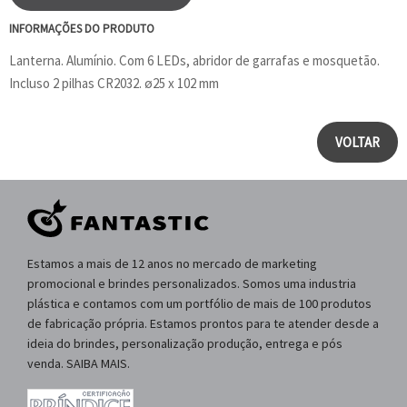
INFORMAÇÕES DO PRODUTO
Lanterna. Alumínio. Com 6 LEDs, abridor de garrafas e mosquetão.
Incluso 2 pilhas CR2032. ø25 x 102 mm
VOLTAR
Estamos a mais de 12 anos no mercado de marketing
promocional e brindes personalizados. Somos uma industria
plástica e contamos com um portfólio de mais de 100 produtos
de fabricação própria. Estamos prontos para te atender desde a
ideia do brindes, personalização produção, entrega e pós
venda. SAIBA MAIS.