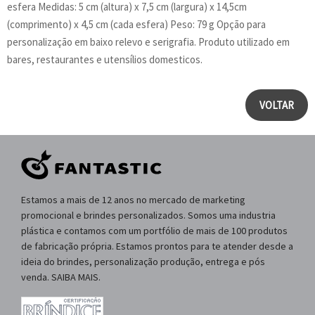
esfera Medidas: 5 cm (altura) x 7,5 cm (largura) x 14,5cm
(comprimento) x 4,5 cm (cada esfera) Peso: 79 g Opção para
personalização em baixo relevo e serigrafia. Produto utilizado em
bares, restaurantes e utensílios domesticos.
VOLTAR
Estamos a mais de 12 anos no mercado de marketing
promocional e brindes personalizados. Somos uma industria
plástica e contamos com um portfólio de mais de 100 produtos
de fabricação própria. Estamos prontos para te atender desde a
ideia do brindes, personalização produção, entrega e pós
venda. SAIBA MAIS.