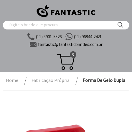
(11) 3901-5526
(11) 96844-2421
fantastic@
fantasticbrindes.com.br
0
Home
Fabricação Própria
Forma De Gelo Dupla