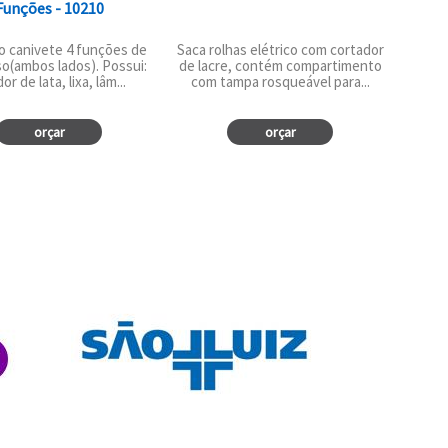
Funções - 10210
o canivete 4 funções de
Saca rolhas elétrico com cortador
iso(ambos lados). Possui:
de lacre, contém compartimento
or de lata, lixa, lâm...
com tampa rosqueável para...
orçar
orçar