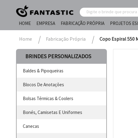
HOME
EMPRESA
FABRICAÇÃO PRÓPRIA
PROJETOS ES
Home
Fabricação Própria
Copo Espiral 550 
BRINDES PERSONALIZADOS
Baldes & Pipoqueiras
Blocos De Anotações
Bolsas Térmicas & Coolers
Bonés, Camisetas E Uniformes
Canecas