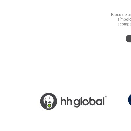
Bloco de a
símbolo
acompa