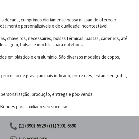
uma década, cumprimos diariamente nossa missão de oferecer
otalmente personalizáveis e de qualidade incontestável.
as, chaveiros, nécessaires, bolsas térmicas, pastas, cadernos, até
de viagem, bolsas e mochilas para notebook.
dos em plástico e em alumínio. São diversos modelos de copos,
rocesso de gravação mais indicado, entre eles, estão: serigrafia,
 personalização, produção, entrega e pós-venda.
rindes para auxiliar o seu sucesso!
(11) 3901-5526 / (11) 3901-6590