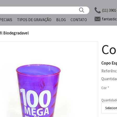
(11) 3901
fantasti
PECIAIS
TIPOS DE GRAVAÇÃO
BLOG
CONTATO
Ml Biodegradavel
Co
Copo Esp
Referênc
Quantida
Cor *
Quantidad