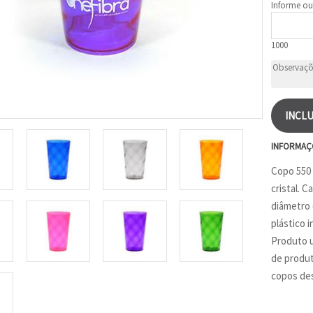
Informe ou
1000
INCLU
INFORMAÇ
Copo 550 
cristal. 
diâmetro 
plástico i
Produto u
de produt
copos des