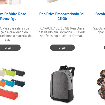
ve De Vidro Rose -
Pen Drive Emborrachado 3d -
Sacol
Pdvrs-4gb
16 Gb
 Para garantir a sua
CAPACIDADE: 16 GB Pen Drive
Sacola 
ça e a qualidade do
estilizado em Borracha 3D. Pode
opaco
mudamos o material da
ser feito em qualquer format...
car...
orçar
orçar