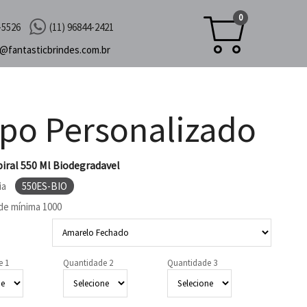
0
-5526
(11) 96844-2421
c@
fantasticbrindes.com.br
po Personalizado
iral 550 Ml Biodegradavel
ia
550ES-BIO
de mínima
1000
e 1
Quantidade 2
Quantidade 3