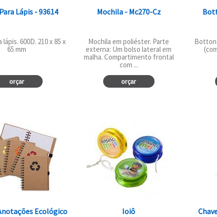
Para Lápis - 93614
Mochila - Mc270-Cz
Bot
 lápis. 600D. 210 x 85 x
Mochila em poliéster. Parte
Botton
65 mm
externa: Um bolso lateral em
(com
malha. Compartimento frontal
com ...
orçar
orçar
Anotações Ecológico
Ioiô
Chave