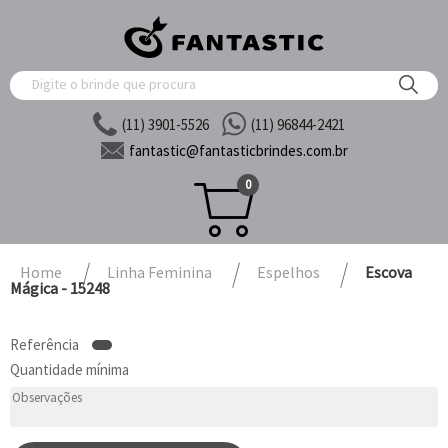
(11) 3901-5526
(11) 96844-2421
fantastic@
fantasticbrindes.com.br
0
Home
Linha Feminina
Espelhos
Escova
Mágica - 15248
Referência
Quantidade mínima