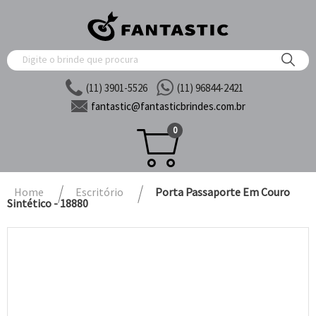
(11) 3901-5526
(11) 96844-2421
fantastic@
fantasticbrindes.com.br
0
Home
Escritório
Porta Passaporte Em Couro
Sintético - 18880