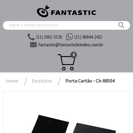
(11) 3901-5526
(11) 96844-2421
fantastic@
fantasticbrindes.com.br
0
Home
Escritório
Porta Cartão - Ch-88504