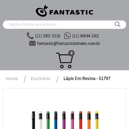
(11) 3901-5526
(11) 96844-2421
fantastic@
fantasticbrindes.com.br
0
Home
Escritório
Lápis Em Resina - 51797