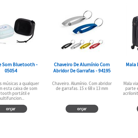
e Som Bluetooth -
Chaveiro De Alumínio Com
Mala 
05054
Abridor De Garrafas - 94195
s músicas a qualquer
Chaveiro. Alumínio. Com abridor
Mala v
m esta caixa de som
de garrafas. 15 x 68 x 13 mm
parte 
tooth portátil e
acriloni
ultifuncion...
orçar
orçar