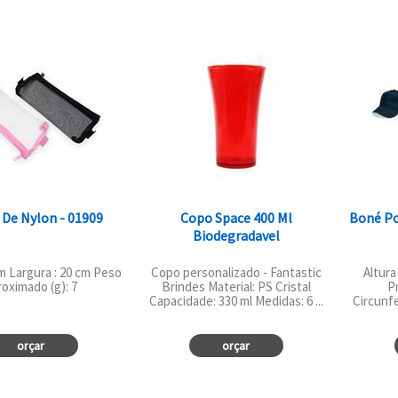
 De Nylon - 01909
Copo Space 400 Ml
Boné Po
Biodegradavel
cm Largura : 20 cm Peso
Copo personalizado - Fantastic
Altura
roximado (g): 7
Brindes Material: PS Cristal
P
Capacidade: 330 ml Medidas: 6 ...
Circunfe
orçar
orçar