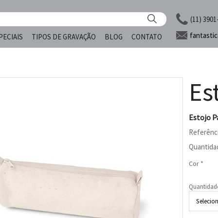
(11) 3901
fantasti
PECIAIS
TIPOS DE GRAVAÇÃO
BLOG
CONTATO
Es
Estojo P
Referênc
Quantida
Cor *
Quantidad