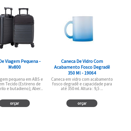
De Viagem Pequena -
Caneca De Vidro Com
Mv800
Acabamento Fosco Degradê
350 Ml - 19064
iagem pequena em ABS e
Caneca em vidro com acabamento
em Tecido (Estireno de
fosco degradê e capacidade para
trilo e butadieno); Aber...
até 350 ml. Altura : 9,5 ...
orçar
orçar