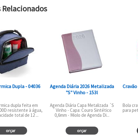
s Relacionados
rmica Dupla - 04036
Agenda Diária 2026 Metalizada
Cravão 
"s" Vinho - 153l
rmica dupla feita em
Agenda Diária Capa Metalizada ´S
Bola cr
300D resistente à água,
´ Vinho - Capa: Couro Sintético
para pet
idade total de 12 ...
0,6mm - Miolo de Agenda Di...
orçar
orçar