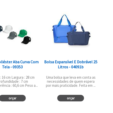
liéster Aba Curva Com
Bolsa Expansível E Dobrável 25
Tela - 09353
Litros - 04091b
 : 16 cm Largura : 28 cm
Uma bolsa que leva em conta as
rofundidade : 7 cm
necessidades de quem espera
rência : 60,6 cm Peso a...
por mais praticidade. Feita em ...
orçar
orçar