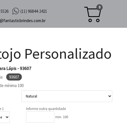
0
-5526
(11) 96844-2421
c@
fantasticbrindes.com.br
tojo Personalizado
ara Lápis - 93607
ia
93607
de mínima
100
e 1
Informe outra quantidade
min. 100