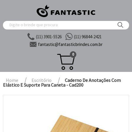
(11) 3901-5526
(11) 96844-2421
fantastic@
fantasticbrindes.com.br
0
Home
Escritório
Caderno De Anotações Com
Elástico E Suporte Para Caneta - Cad200