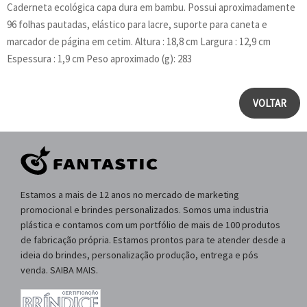
Caderneta ecológica capa dura em bambu. Possui aproximadamente
96 folhas pautadas, elástico para lacre, suporte para caneta e
marcador de página em cetim. Altura : 18,8 cm Largura : 12,9 cm
Espessura : 1,9 cm Peso aproximado (g): 283
VOLTAR
Estamos a mais de 12 anos no mercado de marketing
promocional e brindes personalizados. Somos uma industria
plástica e contamos com um portfólio de mais de 100 produtos
de fabricação própria. Estamos prontos para te atender desde a
ideia do brindes, personalização produção, entrega e pós
venda. SAIBA MAIS.