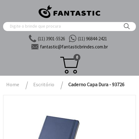
(11) 3901-5526
(11) 96844-2421
fantastic@
fantasticbrindes.com.br
0
Home
Escritório
Caderno Capa Dura - 93726