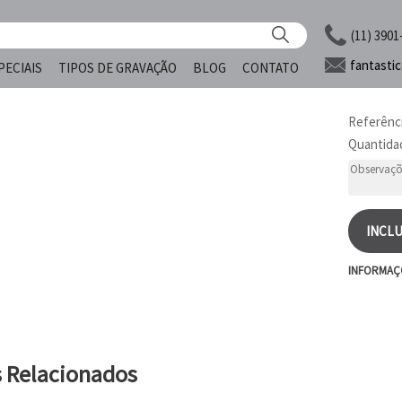
(11) 3901
fantasti
PECIAIS
TIPOS DE GRAVAÇÃO
BLOG
CONTATO
Referênc
Quantida
INCLU
INFORMAÇ
s Relacionados