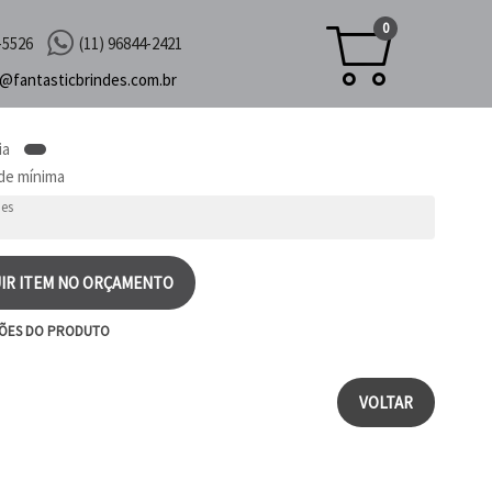
0
-5526
(11) 96844-2421
c@
fantasticbrindes.com.br
ia
de mínima
IR ITEM NO ORÇAMENTO
ÕES DO PRODUTO
VOLTAR