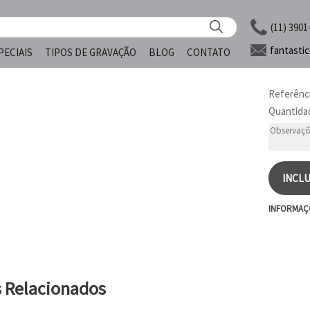
(11) 3901
fantasti
PECIAIS
TIPOS DE GRAVAÇÃO
BLOG
CONTATO
Referênc
Quantida
INCLU
INFORMAÇ
s Relacionados