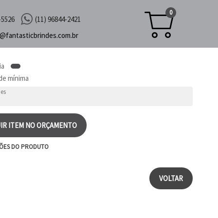
0
-5526
(11) 96844-2421
c@
fantasticbrindes.com.br
ia
de mínima
IR ITEM NO ORÇAMENTO
ÕES DO PRODUTO
VOLTAR