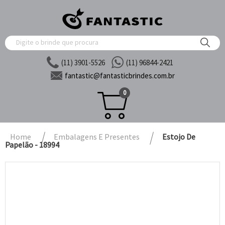
(11) 3901-5526
(11) 96844-2421
fantastic@
fantasticbrindes.com.br
0
Home
Embalagens E Presentes
Estojo De
Papelão - 18994