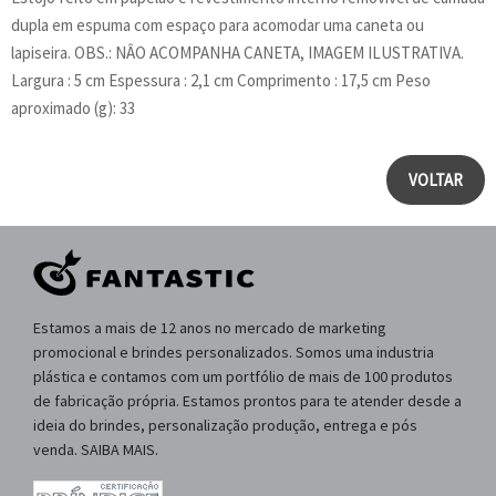
dupla em espuma com espaço para acomodar uma caneta ou
lapiseira. OBS.: NÂO ACOMPANHA CANETA, IMAGEM ILUSTRATIVA.
Largura : 5 cm Espessura : 2,1 cm Comprimento : 17,5 cm Peso
aproximado (g): 33
VOLTAR
Estamos a mais de 12 anos no mercado de marketing
promocional e brindes personalizados. Somos uma industria
plástica e contamos com um portfólio de mais de 100 produtos
de fabricação própria. Estamos prontos para te atender desde a
ideia do brindes, personalização produção, entrega e pós
venda. SAIBA MAIS.