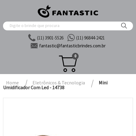
(11) 3901-5526
(11) 96844-2421
fantastic@
fantasticbrindes.com.br
0
Home
Eletrônicos & Tecnologia
Mini
Umidificador Com Led - 14738