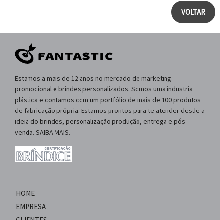
VOLTAR
Estamos a mais de 12 anos no mercado de marketing
promocional e brindes personalizados. Somos uma industria
plástica e contamos com um portfólio de mais de 100 produtos
de fabricação própria. Estamos prontos para te atender desde a
ideia do brindes, personalização produção, entrega e pós
venda. SAIBA MAIS.
HOME
EMPRESA
CLIENTES