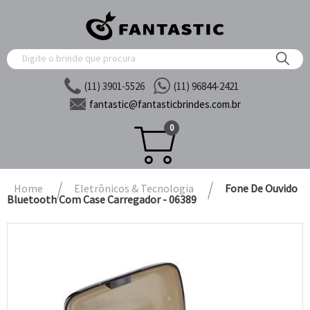
(11) 3901-5526
(11) 96844-2421
fantastic@
fantasticbrindes.com.br
0
Home
Eletrônicos & Tecnologia
Fone De Ouvido
Bluetooth Com Case Carregador - 06389