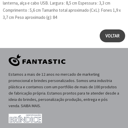
lanterna, alça e cabo USB. Largura : 8,5 cm Espessura : 3,3 cm
Comprimento : 5,6 cm Tamanho total aproximado (CxL): Fones 1,9 x
3,7 cm Peso aproximado (g): 84
VOLTAR
Estamos a mais de 12 anos no mercado de marketing
promocional e brindes personalizados. Somos uma industria
plástica e contamos com um portfólio de mais de 100 produtos
de fabricação própria. Estamos prontos para te atender desde a
ideia do brindes, personalização produção, entrega e pós
venda. SAIBA MAIS.