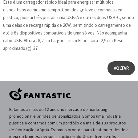
Este é um carregador rápido ideal para energizar múltiplos
dispositivos ao mesmo tempo. Com design leve e compacto em
plástico, possui três portas: uma USB-A e outras duas USB-C, sendo
uma delas de recarga rápida de 20W, permitindo o carregamento de
até três dispositivos compatíveis de uma só vez. Não acompanha
cabo USB. Altura : 8,2 cm Largura : 5 cm Espessura : 2,9 cm Peso
aproximado (g): 37
VOLTAR
Estamos a mais de 12 anos no mercado de marketing
promocional e brindes personalizados. Somos uma industria
plástica e contamos com um portfólio de mais de 100 produtos
de fabricação própria. Estamos prontos para te atender desde a
ideia do brindes, personalização produção, entrega e pós