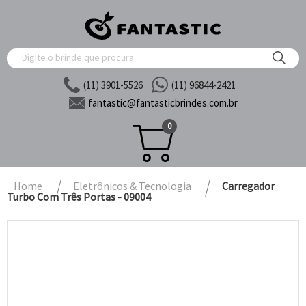
(11) 3901-5526
(11) 96844-2421
fantastic@
fantasticbrindes.com.br
0
Home
Eletrônicos & Tecnologia
Carregador
Turbo Com Três Portas - 09004