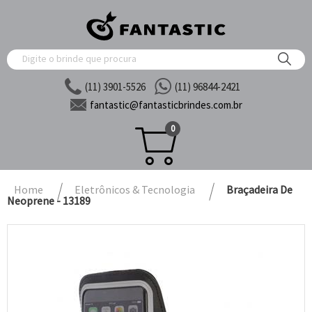
(11) 3901-5526
(11) 96844-2421
fantastic@
fantasticbrindes.com.br
0
Home
Eletrônicos & Tecnologia
Braçadeira De
Neoprene - 13189