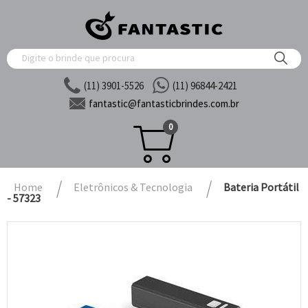
(11) 3901-5526
(11) 96844-2421
fantastic@
fantasticbrindes.com.br
0
Home
Eletrônicos & Tecnologia
Bateria Portátil
- 57323