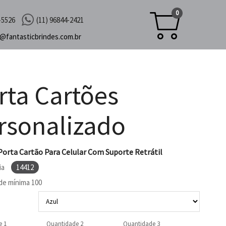
0
-5526
(11) 96844-2421
c@
fantasticbrindes.com.br
rta Cartões
rsonalizado
Porta Cartão Para Celular Com Suporte Retrátil
ia
14412
de mínima
100
e 1
Quantidade 2
Quantidade 3