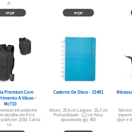
p...
orçar
orçar
la Premium Com
Caderno De Disco - 15491
Nécessa
imento A Vácuo -
Mc710
premium em poliéster
Altura : 25,6 cm Largura : 20,3 cm
Nécessa
om detalhe em PU e
Profundidade : 2,2 cm Peso
imperm
m poliéster 210D. Conta
aproximado (g): 403
zíper e d
co...