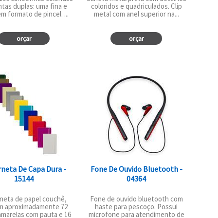
tas duplas: uma fina e
coloridos e quadriculados. Clip
m formato de pincel. ...
metal com anel superior na...
orçar
orçar
neta De Capa Dura -
Fone De Ouvido Bluetooth -
15144
04364
neta de papel couchê,
Fone de ouvido bluetooth com
m aproximadamente 72
haste para pescoço. Possui
amarelas com pauta e 16
microfone para atendimento de