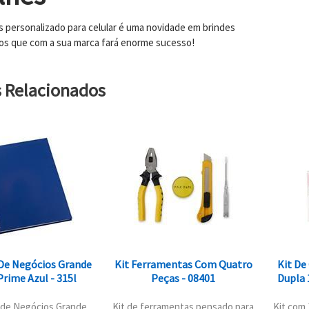
s personalizado para celular é uma novidade em brindes
os que com a sua marca fará enorme sucesso!
s Relacionados
De Negócios Grande
Kit Ferramentas Com Quatro
Kit De
rime Azul - 315l
Peças - 08401
Dupla 
de Negócios Grande
Kit de ferramentas pensado para
Kit com 