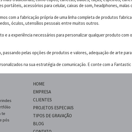
 portáteis, acessórios para celular, caixas de som, headphones, malas 
os com a fabricação própria de uma linha completa de produtos fabrica
edos, óculos, utensílios pessoais entre muitos outros.
 e a experiência necessários para personalizar qualquer produto com o p
o, passando pelas opções de produtos e valores, adequação de arte para
sonalizados na sua estratégia de comunicação. E conte com a Fantastic B
HOME
EMPRESA
CLIENTES
brindes
tfólio
PROJETOS ESPECIAIS
 te
TIPOS DE GRAVAÇÃO
 e pós
BLOG
CONTATO