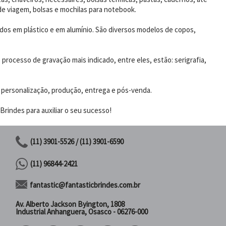
de viagem, bolsas e mochilas para notebook.
dos em plástico e em alumínio. São diversos modelos de copos,
rocesso de gravação mais indicado, entre eles, estão: serigrafia,
 personalização, produção, entrega e pós-venda.
rindes para auxiliar o seu sucesso!
(11) 3901-5526 / (11) 3901-6590
(11) 96844-2421
fantastic@fantasticbrindes.com.br
Av. Alberto Jackson Byington, 1808
Industrial Anhanguera, Osasco - 06276-000