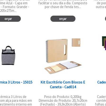
ime Azul - Capa em
facilitar o seu dia a dia. Composto
de pon
 - Formato: Grande -
por chave de fenda tes...
outra e
205x275m...
orçar
orçar
mica 3 Litros - 15015
Kit Escritório Com Blocos E
Cader
Caneta - Cad014
térmica 3 Litros de
Peso do Produto: 0,205kg
Cader
com alça para mãos em
Dimensão do Produto: 20,7x20cm
conté
vestimento interno em
(Fechado) - 39,9x20cm (Aberto)
folhas 