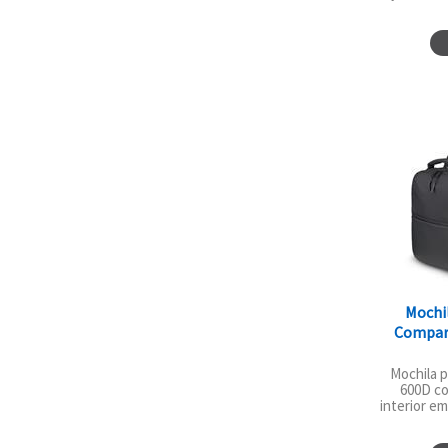
Mochi
Compart
Mochila 
600D c
interior e