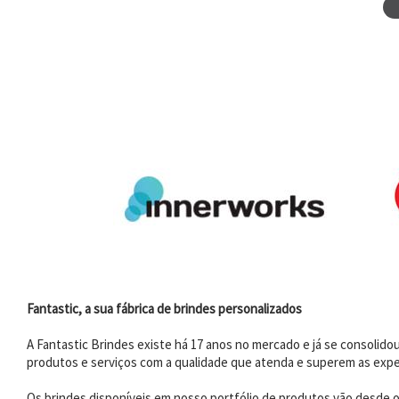
Fantastic, a sua fábrica de brindes personalizados
A Fantastic Brindes existe há 17 anos no mercado e já se consoli
produtos e serviços com a qualidade que atenda e superem as expe
Os brindes disponíveis em nosso portfólio de produtos vão desde os