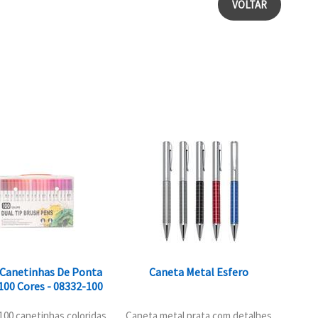
VOLTAR
 Canetinhas De Ponta
Caneta Metal Esfero
100 Cores - 08332-100
100 canetinhas coloridas
Caneta metal prata com detalhes