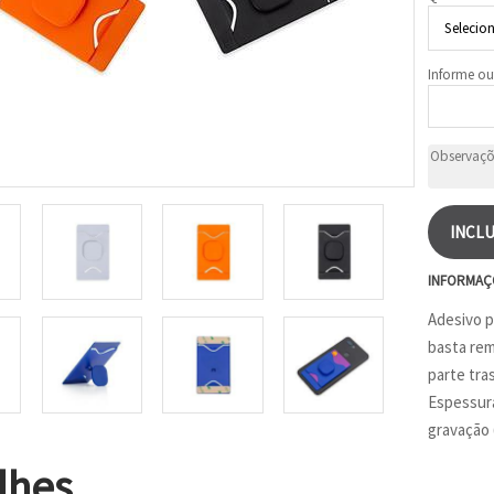
Informe ou
INCLU
INFORMAÇ
Adesivo po
basta rem
parte tras
Espessura
gravação 
lhes