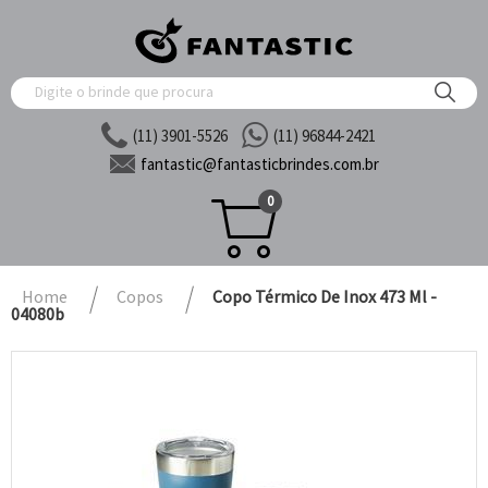
(11) 3901-5526
(11) 96844-2421
fantastic@
fantasticbrindes.com.br
0
Home
Copos
Copo Térmico De Inox 473 Ml -
04080b