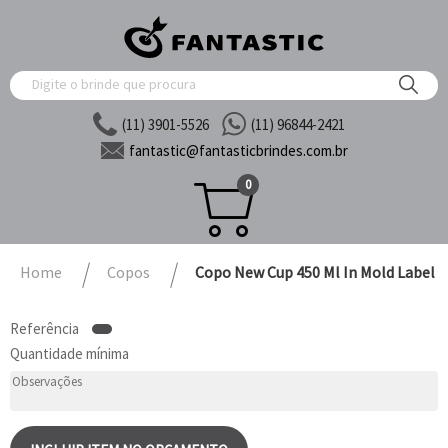
(11) 3901-5526
(11) 96844-2421
fantastic@
fantasticbrindes.com.br
0
Home
Copos
Copo New Cup 450 Ml In Mold Label
Referência
Quantidade mínima