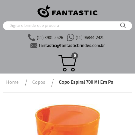
(11) 3901-5526
(11) 96844-2421
fantastic@
fantasticbrindes.com.br
0
Home
Copos
Copo Espiral 700 Ml Em Ps