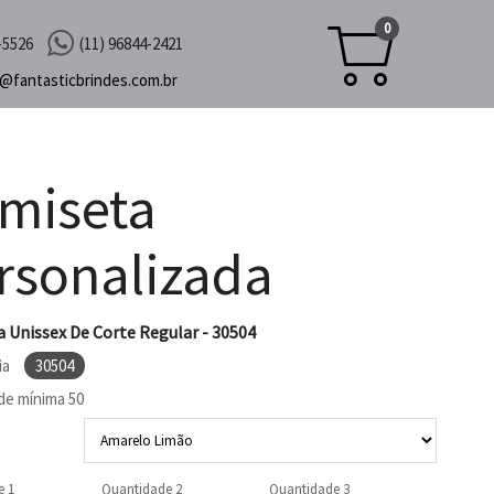
0
-5526
(11) 96844-2421
c@
fantasticbrindes.com.br
miseta
rsonalizada
 Unissex De Corte Regular - 30504
ia
30504
de mínima
50
e 1
Quantidade 2
Quantidade 3