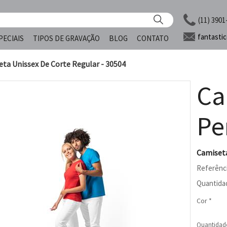
(11) 3901
fantasti
PECIAIS
TIPOS DE GRAVAÇÃO
BLOG
CONTATO
ta Unissex De Corte Regular - 30504
Ca
Pe
Camiseta
Referênc
Quantida
Cor *
Quantidad