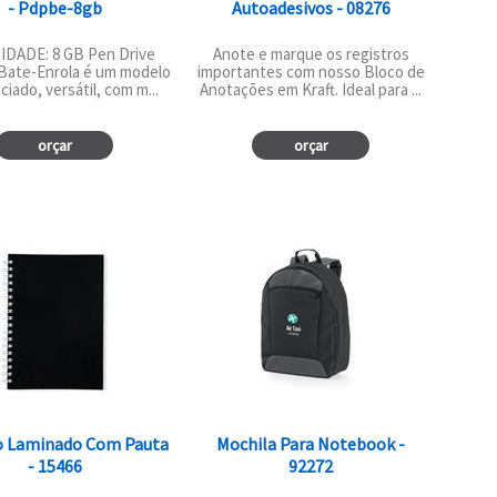
- Pdpbe-8gb
Autoadesivos - 08276
IDADE: 8 GB Pen Drive
Anote e marque os registros
 Bate-Enrola é um modelo
importantes com nosso Bloco de
ciado, versátil, com m...
Anotações em Kraft. Ideal para ...
orçar
orçar
o Laminado Com Pauta
Mochila Para Notebook -
- 15466
92272