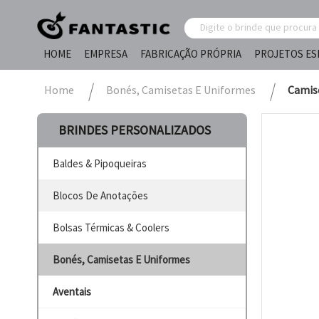
HOME
EMPRESA
FABRICAÇÃO PRÓPRIA
PROJETOS ES
Home
Bonés, Camisetas E Uniformes
Camise
BRINDES PERSONALIZADOS
Baldes & Pipoqueiras
Blocos De Anotações
Bolsas Térmicas & Coolers
Bonés, Camisetas E Uniformes
Aventais