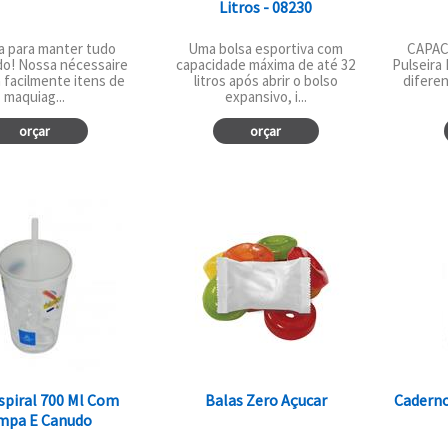
Litros - 08230
a para manter tudo
Uma bolsa esportiva com
CAPAC
do! Nossa nécessaire
capacidade máxima de até 32
Pulseira
facilmente itens de
litros após abrir o bolso
diferen
maquiag...
expansivo, i...
orçar
orçar
spiral 700 Ml Com
Balas Zero Açucar
Cadern
mpa E Canudo