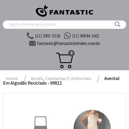
(11) 3901-5526
(11) 96844-2421
fantastic@
fantasticbrindes.com.br
0
Home
Bonés, Camisetas E Uniformes
Avental
Em Algodão Reciclado - 99812