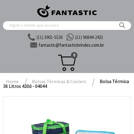
(11) 3901-5526
(11) 96844-2421
fantastic@
fantasticbrindes.com.br
0
Home
Bolsas Térmicas & Coolers
Bolsa Térmica
36 Litros 420d - 04044