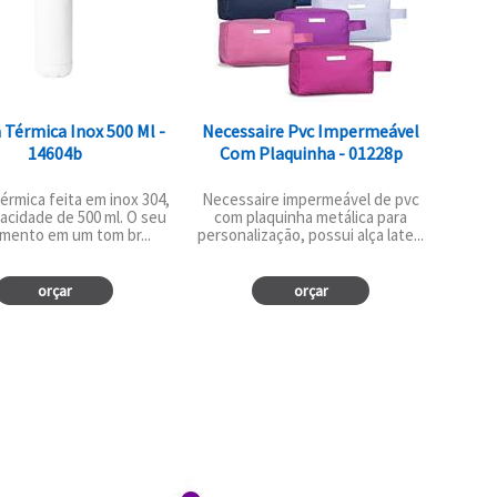
 Térmica Inox 500 Ml -
Necessaire Pvc Impermeável
14604b
Com Plaquinha - 01228p
térmica feita em inox 304,
Necessaire impermeável de pvc
acidade de 500 ml. O seu
com plaquinha metálica para
mento em um tom br...
personalização, possui alça late...
orçar
orçar