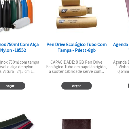
Inox 750ml Com Alça
Pen Drive Ecológico Tubo Com
Agenda 
 Nylon -18552
Tampa - Pdett-8gb
 inox 750ml com tampa
CAPACIDADE: 8 GB Pen Drive
Agenda D
vel e alça de nylon
Ecológico Tubo em papelão rígido,
´ Vinho
 Altura : 24,5 cm L...
a sustentabilidade serve com...
0,6mm 
orçar
orçar