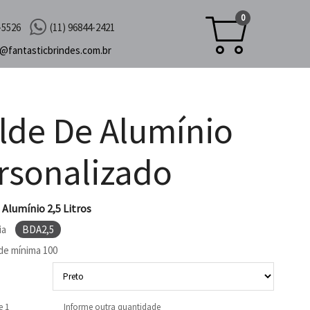
0
-5526
(11) 96844-2421
c@
fantasticbrindes.com.br
lde De Alumínio
rsonalizado
 Alumínio 2,5 Litros
ia
BDA2,5
de mínima
100
e 1
Informe outra quantidade