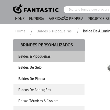
HOME
EMPRESA
FABRICAÇÃO PRÓPRIA
PROJETOS ES
Home
Baldes & Pipoqueiras
Balde De Alumíni
BRINDES PERSONALIZADOS
Baldes & Pipoqueiras
Baldes De Gelo
Baldes De Pipoca
Blocos De Anotações
Bolsas Térmicas & Coolers