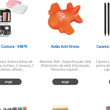
e Costura - 94879
Avião Anti Stress
Caneta 
tura. Incluso linhas de
Material: Vinil - Especificação: Vinil
Caneta s
s, botões, 1 tesoura, 1
(Policloreto de vinil) Informação:
ponta de 
 linhas, alfinet...
Pantones específ...
capa
orçar
orçar